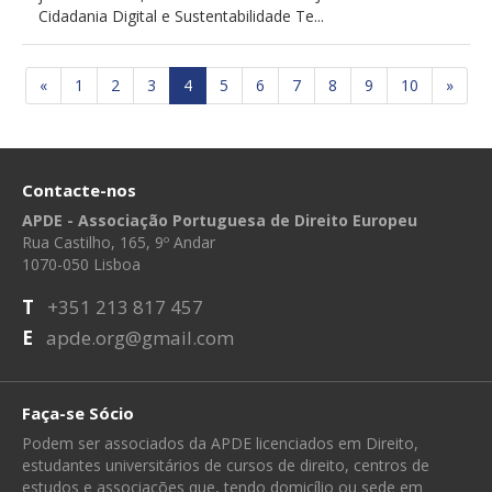
Cidadania Digital e Sustentabilidade Te...
«
1
2
3
4
5
6
7
8
9
10
»
Contacte-nos
APDE - Associação Portuguesa de Direito Europeu
Rua Castilho, 165, 9º Andar
1070-050 Lisboa
T
+351 213 817 457
E
apde.org@gmail.com
Faça-se Sócio
Podem ser associados da APDE licenciados em Direito,
estudantes universitários de cursos de direito, centros de
estudos e associações que, tendo domicílio ou sede em