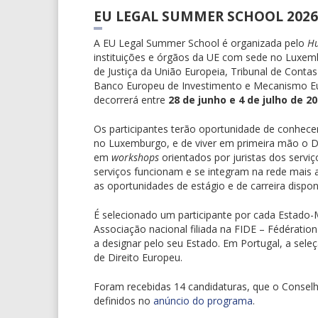
EU LEGAL SUMMER SCHOOL 2026
A EU Legal Summer School é organizada pelo
H
instituições e órgãos da UE com sede no Luxem
de Justiça da União Europeia, Tribunal de Conta
Banco Europeu de Investimento e Mecanismo Eu
decorrerá entre
28 de junho e 4 de julho de 2
Os participantes terão oportunidade de conhecer 
no Luxemburgo, e de viver em primeira mão o Dir
em
workshops
orientados por juristas dos serv
serviços funcionam e se integram na rede mais
as oportunidades de estágio e de carreira disponí
É selecionado um participante por cada Estado-
Associação nacional filiada na FIDE – Fédération
a designar pelo seu Estado. Em Portugal, a se
de Direito Europeu.
Foram recebidas 14 candidaturas, que o Conselh
definidos no
anúncio do programa
.