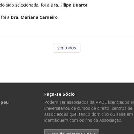
do sido selecionada, foi a
Dra. Filipa Duarte
.
 foi a
Dra. Mariana Carneiro
.
ver todos
Faça-se Sócio
opeu
Podem ser associados da APDE licenciados em
universitários de cursos de direito, centros de
associações que, tendo domicílio ou sede em 
identifiquem com os fins da Associação.