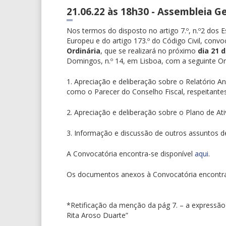
21.06.22 às 18h30 - Assembleia G
Nos termos do disposto no artigo 7.º, n.º2 dos
Europeu e do artigo 173.º do Código Civil, con
Ordinária
, que se realizará no próximo
dia 21 
Domingos, n.º 14, em Lisboa, com a seguinte O
1. Apreciação e deliberação sobre o Relatório A
como o Parecer do Conselho Fiscal, respeitantes
2. Apreciação e deliberação sobre o Plano de A
3. Informação e discussão de outros assuntos de
A Convocatória encontra-se disponível
aqui
.
Os documentos anexos à Convocatória encont
*Retificação da menção da pág 7. – a expressão
Rita Aroso Duarte”