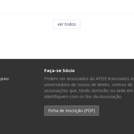
ver todos
Faça-se Sócio
opeu
Podem ser associados da APDE licenciados em
universitários de cursos de direito, centros de
associações que, tendo domicílio ou sede em 
identifiquem com os fins da Associação.
Ficha de Inscrição (PDF)