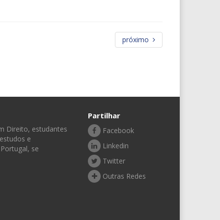
próximo
Partilhar
 Direito, estudantes
Facebook
 estudos e
Linkedin
Portugal, se
Twitter
Outras Redes