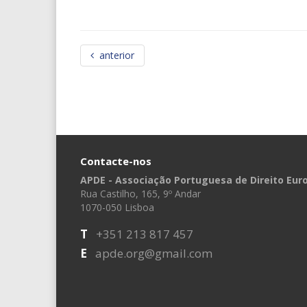
anterior
Contacte-nos
APDE - Associação Portuguesa de Direito Eur
Rua Castilho, 165, 9º Andar
1070-050 Lisboa
T
+351 213 817 457
E
apde.org@gmail.com