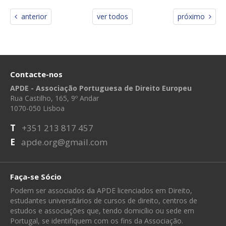
anterior
ver todos
próximo
Contacte-nos
APDE - Associação Portuguesa de Direito Europeu
Rua Castilho, 165, 9º Andar
1070-050 Lisboa
T
+351 213 817 457
E
apde.org@gmail.com
Faça-se Sócio
Podem ser associados da APDE licenciados em Direito,
estudantes universitários de cursos de direito, centros de
estudos e associações que, tendo domicílio ou sede em
Portugal, se identifiquem com os fins da Associação.