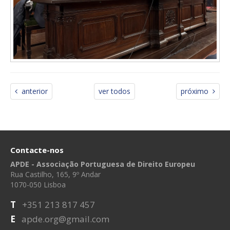
anterior
ver todos
próximo
Contacte-nos
APDE - Associação Portuguesa de Direito Europeu
Rua Castilho, 165, 9º Andar
1070-050 Lisboa
T
+351 213 817 457
E
apde.org@gmail.com