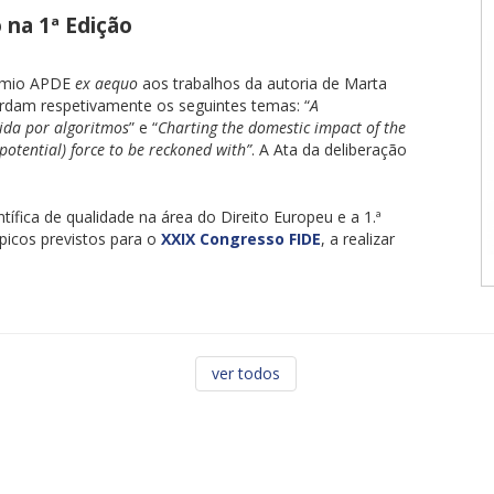
 na 1ª Edição
prémio APDE
ex aequo
aos trabalhos da autoria de Marta
ordam respetivamente os seguintes temas: “
A
dida por algoritmos
” e “
Charting the domestic impact of the
potential) force to be reckoned with”
. A Ata da deliberação
tífica de qualidade na área do Direito Europeu e a 1.ª
picos previstos para o
XXIX Congresso FIDE
, a realizar
ver todos