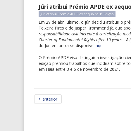
Júri atribui Prémio APDE ex aequo
Júri atribui Prémio APDE ex aequo na 1ª Edição
Em 29 de abril último, o júri decidiu atribuir o 
Teixeira Pires e de Jasper Krommendijk, que ab
responsabilidade civil inerente à cartelização me
Charter of Fundamental Rights after 10 years – A (
do Júri encontra-se disponível
aqui
.
O Prémio APDE visa distinguir a investigação cien
edição premiou trabalhos que incidiram sobre tó
em Haia entre 3 e 6 de novembro de 2021.
anterior